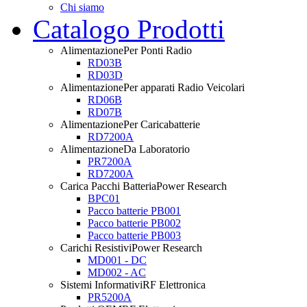
Chi siamo
Catalogo Prodotti
Alimentazione
Per Ponti Radio
RD03B
RD03D
Alimentazione
Per apparati Radio Veicolari
RD06B
RD07B
Alimentazione
Per Caricabatterie
RD7200A
Alimentazione
Da Laboratorio
PR7200A
RD7200A
Carica Pacchi Batteria
Power Research
BPC01
Pacco batterie PB001
Pacco batterie PB002
Pacco batterie PB003
Carichi Resistivi
Power Research
MD001 - DC
MD002 - AC
Sistemi Informativi
RF Elettronica
PR5200A