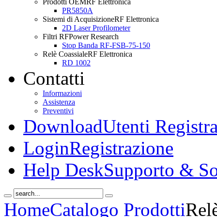
Prodotti OEM
RF Elettronica
PR5850A
Sistemi di Acquisizione
RF Elettronica
2D Laser Profilometer
Filtri RF
Power Research
Stop Banda RF-FSB-75-150
Relè Coassiale
RF Elettronica
RD 1002
Contatti
Informazioni
Assistenza
Preventivi
Download
Utenti Registra
Login
Registrazione
Help Desk
Supporto & So
Home
Catalogo Prodotti
Rel